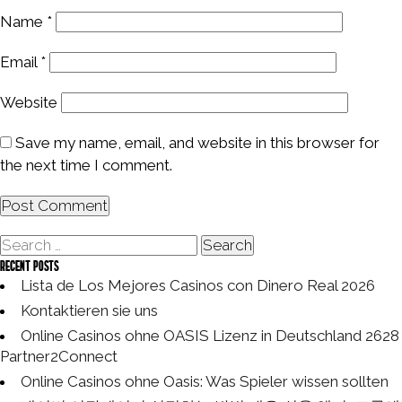
Name
*
Email
*
Website
Save my name, email, and website in this browser for
the next time I comment.
S
e
Recent Posts
a
Lista de Los Mejores Casinos con Dinero Real 2026
r
Kontaktieren sie uns
c
h
Online Casinos ohne OASIS Lizenz in Deutschland 2628
f
Partner2Connect
o
Online Casinos ohne Oasis: Was Spieler wissen sollten
r