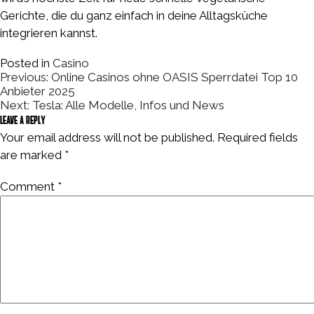
Gerichte, die du ganz einfach in deine Alltagsküche
integrieren kannst.
Posted in
Casino
Previous:
Online Casinos ohne OASIS Sperrdatei Top 10
P
Anbieter 2025
o
Next:
Tesla: Alle Modelle, Infos und News
s
Leave a Reply
t
Your email address will not be published.
Required fields
n
are marked
*
a
v
i
Comment
*
g
a
t
i
o
n