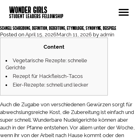
schnell Schreibung, Definition, Bedeutung, Etymologie, Synonyme, Beispiele
Posted on
April 15, 2026
March 11, 2026
by
admin
Modules
Content
Our Story
Vegetarische Rezepte: schnelle
Gerichte
Past Cohort
Rezept für Hackfleisch-Tacos
Eier-Rezepte: schnell und lecker
FAQs
Auch die Zugabe von verschiedenen Gewürzen sorgt für
Apply Now
abwechslungsreiche Kost, die Zubereitung ist einfach und
super schnell. Wunderbare Nudelgerichte können aber
auch in der Pfanne entstehen. Vor allem unter der Woche,
https://babu88win.org/
wenn ihr von der Arbeit nach Hause kommt oder den