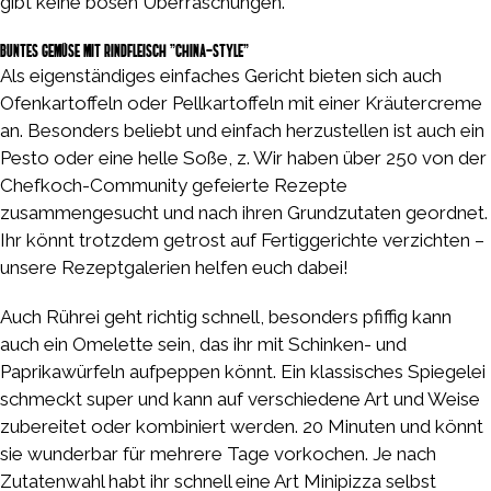
gibt keine bösen Überraschungen.
Buntes Gemüse mit Rindfleisch "China-Style"
Als eigenständiges einfaches Gericht bieten sich auch
Ofenkartoffeln oder Pellkartoffeln mit einer Kräutercreme
an. Besonders beliebt und einfach herzustellen ist auch ein
Pesto oder eine helle Soße, z. Wir haben über 250 von der
Chefkoch-Community gefeierte Rezepte
zusammengesucht und nach ihren Grundzutaten geordnet.
Ihr könnt trotzdem getrost auf Fertiggerichte verzichten –
unsere Rezeptgalerien helfen euch dabei!
Auch Rührei geht richtig schnell, besonders pfiffig kann
auch ein Omelette sein, das ihr mit Schinken- und
Paprikawürfeln aufpeppen könnt. Ein klassisches Spiegelei
schmeckt super und kann auf verschiedene Art und Weise
zubereitet oder kombiniert werden. 20 Minuten und könnt
sie wunderbar für mehrere Tage vorkochen. Je nach
Zutatenwahl habt ihr schnell eine Art Minipizza selbst