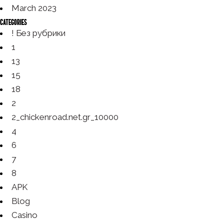
March 2023
Categories
! Без рубрики
1
13
15
18
2
2_chickenroad.net.gr_10000
4
6
7
8
APK
Blog
Casino