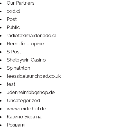
Our Partners
oxd.cl
Post
Public
radiotaximaldonado.cl
Remofix – opinie
S Post
Shelbywin Casino
Spinathlon
teessidelaunchpad.co.uk
test
udenheimbbqshop.de
Uncategorized
www.reidelhof.de
Казино Україна
Розваги