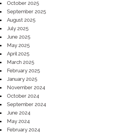
October 2025
р
о
September 2025
б
August 2025
и
July 2025
л
и
June 2025
5
May 2025
5
,
April 2025
6
March 2025
м
February 2025
л
р
January 2025
д
November 2024
г
р
October 2024
н
September 2024
з
June 2024
а
м
May 2024
и
February 2024
н