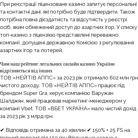
При реєстрації ліцензоване казино запитує персональні
та контактні дані, які потрібно буде підтвердити. Також
потрібна повна дієздатність та відсутність у реєстрі
осіб, яким обмежений доступ до азартних ігор. У списку
топ-казино з ліцензією представлені переважно
компанії, допущені державною Комісією з регулювання
азартних ігор та лотерей.
Чим наш рейтинг легальних онлайн казино України
відрізняється від інших
ТОВ «НЕЙТІВ АППС» за 2023 рік отримало 602 млн грн
чистого доходу. ТОВ «НЕЙТІВ АППС» працює під
брендом Super Gra, керує компанією Варужан
Шалджян, який працював маркетинг-менеджером у
компанії Vbet. ТОВ «ВБЕТ УКРАЇНА» мало чистий дохід
за 2023 рік 3 млрд грн.
✔ Відповідь отримана за 40 хвилин ✔ 150% + 25 FS на
перший депозит від 150 грн Віртуальне казино з