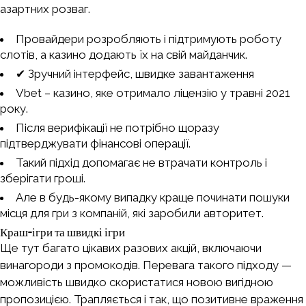
азартних розваг.
Провайдери розробляють і підтримують роботу
слотів, а казино додають їх на свій майданчик.
✔ Зручний інтерфейс, швидке завантаження
Vbet – казино, яке отримало ліцензію у травні 2021
року.
Після верифікації не потрібно щоразу
підтверджувати фінансові операції.
Такий підхід допомагає не втрачати контроль і
зберігати гроші.
Але в будь-якому випадку краще починати пошуки
місця для гри з компаній, які заробили авторитет.
Краш-ігри та швидкі ігри
Ще тут багато цікавих разових акцій, включаючи
винагороди з промокодів. Перевага такого підходу —
можливість швидко скористатися новою вигідною
пропозицією. Трапляється і так, що позитивне враження