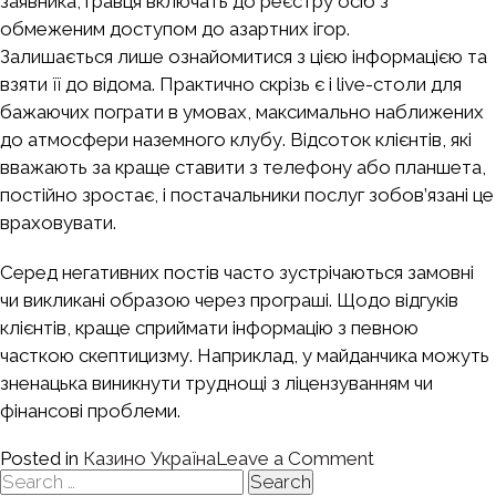
заявника, гравця включать до реєстру осіб з
обмеженим доступом до азартних ігор.
Залишається лише ознайомитися з цією інформацією та
взяти її до відома. Практично скрізь є і live-столи для
бажаючих пограти в умовах, максимально наближених
до атмосфери наземного клубу. Відсоток клієнтів, які
вважають за краще ставити з телефону або планшета,
постійно зростає, і постачальники послуг зобов’язані це
враховувати.
Серед негативних постів часто зустрічаються замовні
чи викликані образою через програші. Щодо відгуків
клієнтів, краще сприймати інформацію з певною
часткою скептицизму. Наприклад, у майданчика можуть
зненацька виникнути труднощі з ліцензуванням чи
фінансові проблеми.
o
Posted in
Казино Україна
Leave a Comment
S
n