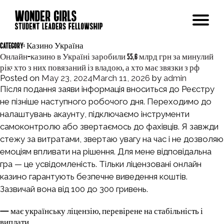
Category:
Казино Україна
Онлайн-казино в Україні заробили 55,6 млрд грн за минулий
Modules
рік: хто з них повязаний із владою, а хто має звязки з рф
Posted on
May 23, 2024
March 11, 2026
by
admin
Після подання заяви інформація вноситься до Реєстру
Our Story
не пізніше наступного робочого дня. Переходимо до
налаштувань акаунту, підключаємо інструменти
Past Cohort
самоконтролю або звертаємось до фахівців. Я завжди
стежу за витратами, звертаю увагу на час і не дозволяю
FAQs
емоціям впливати на рішення. Для мене відповідальна
гра — це усвідомленість. Тільки ліцензовані онлайн
казино гарантують безпечне виведення коштів.
Apply Now
Зазвичай вона від 100 до 300 гривень.
https://babu88win.org/
— має українську ліцензію, перевірене на стабільність і
виплати