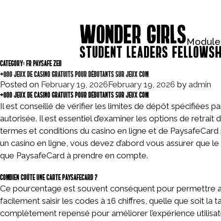
Module
Category:
fr paysafe zeb
+800 Jeux de casino gratuits pour débutants sur Jeux com
Posted on
February 19, 2026
February 19, 2026
by
admin
+800 Jeux de casino gratuits pour débutants sur Jeux com
Il est conseillé de vérifier les limites de dépôt spécifiées
autorisée. Il est essentiel d’examiner les options de retrait 
termes et conditions du casino en ligne et de PaysafeCard 
un casino en ligne, vous devez d’abord vous assurer que le
que PaysafeCard à prendre en compte.
Combien coûte une carte Paysafecard ?
Ce pourcentage est souvent conséquent pour permettre aux jo
facilement saisir les codes à 16 chiffres, quelle que soit l
complètement repensé pour améliorer l’expérience utilisa