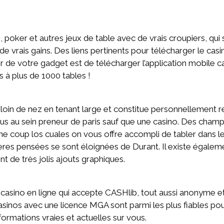
, poker et autres jeux de table avec de vrais croupiers, qui 
de vrais gains. Des liens pertinents pour télécharger le cas
artir de votre gadget est de télécharger l’application mobil
 à plus de 1000 tables !
in de nez en tenant large et constitue personnellement recu 
au sein preneur de paris sauf que une casino. Des champio
e coup los cuales on vous offre accompli de tabler dans leu
ères pensées se sont éloignées de Durant. Il existe égalemen
nt de très jolis ajouts graphiques.
asino en ligne qui accepte CASHlib, tout aussi anonyme et pr
s casinos avec une licence MGA sont parmi les plus fiables p
formations vraies et actuelles sur vous.