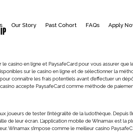
s
Our Story
Past Cohort
FAQs
Apply N
 par le casino en ligne et PaysafeCard pour vous assurer que
disponibles sur le casino en ligne et de sélectionner la métho
pour connaître les frais potentiels avant d’effectuer un dé
 casino accepte PaysafeCard comme méthode de paiement. Lor
ueurs de tester l’intégralité de la ludothèque. Depuis l’in
a taille de leur écran. L’application mobile de Winamax est l
teur. Winamax s’impose comme le meilleur casino PaysafeCa