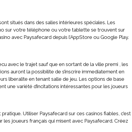
sont situés dans des salles intérieures spéciales. Les
ino sur votre téléphone ou votre tablette se trouvent sur
e casino avec Paysafecard depuis l’AppStore ou Google Play.
avec le trajet sauf que en sortant de la ville premi , les
ns auront la possibilite de s’inscrire immediatement en
rs liberalite en tenant salle de jeu. Les options de base
t une variété d’incitations intéressantes pour les joueurs
atique. Utiliser Paysafecard sur ces casinos fiables, c’est
our les joueurs français qui misent avec Paysafecard. Créez