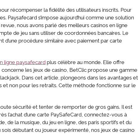
 récompenser la fidélité des utilisateurs inscrits. Pour
lles. Paysafecard s’impose aujourd’hui comme une solution
 revue, nous avons parlé des meilleurs casinos en ligne
compte de jeu sans utiliser de coordonnées bancaires. Le
ent d’une procédure similaire avec paiement par carte
en ligne paysafecard
plus célèbre au monde. Elle offre
qui concerne les jeux de casino, BetClic propose une gamme
lackjack. Dans cet article, plongeons dans les avantages et
s et non pour les retraits. Cette méthode fonctionne sur le
 toute sécurité et tenter de remporter de gros gains. Il est
 Après l’achat d’une carte PaySafeCard, connectez-vous à
 de la musique, du jeu en ligne, des paris sportifs et du
u sois débutant ou joueur expérimenté, nos jeux de casino