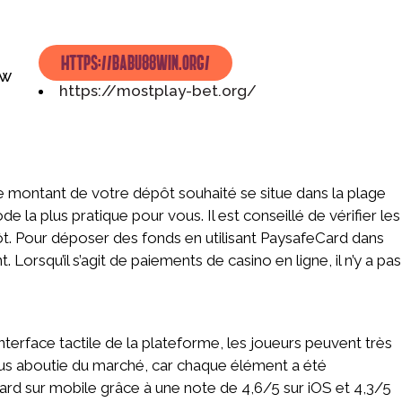
https://babu88win.org/
ow
https://mostplay-bet.org/
 le montant de votre dépôt souhaité se situe dans la plage
de la plus pratique pour vous. Il est conseillé de vérifier les
pôt. Pour déposer des fonds en utilisant PaysafeCard dans
squ’il s’agit de paiements de casino en ligne, il n’y a pas
terface tactile de la plateforme, les joueurs peuvent très
a plus aboutie du marché, car chaque élément a été
rd sur mobile grâce à une note de 4,6/5 sur iOS et 4,3/5