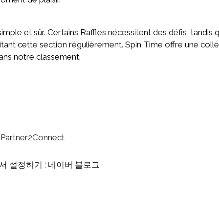
mple et sûr. Certains Raffles nécessitent des défis, tandis
sitant cette section régulièrement. Spin Time offre une coll
dans notre classement.
8 Partner2Connect
서 설정하기 : 네이버 블로그