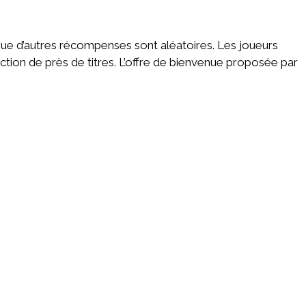
 que d’autres récompenses sont aléatoires. Les joueurs
ection de près de titres. L’offre de bienvenue proposée par