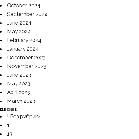
t
October 2024
s
s
September 2024
u
June 2024
r
May 2024
J
e
February 2024
u
January 2024
x
c
December 2023
o
November 2023
m
June 2023
May 2023
April 2023
March 2023
Categories
! Без рубрики
1
13