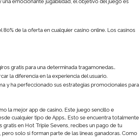
 una emocionante jugabilidad, el objetivo del juego es
 80% de la oferta en cualquier casino online. Los casinos
iros gratis para una determinada tragamonedas..
 la diferencia en la experiencia del usuario.
orma y ha perfeccionado sus estrategias promocionales para
o la mejor app de casino. Este juego sencillo e
desde cualquier tipo de Apps.. Esto se encuentra totalmente
s gratis en Hot Triple Sevens, recibes un pago de tu
, pero solo si forman parte de las líneas ganadoras. Como