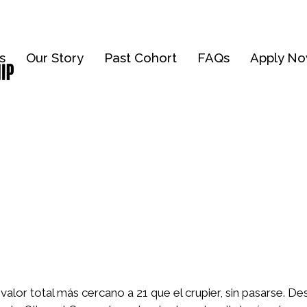
s
Our Story
Past Cohort
FAQs
Apply N
valor total más cercano a 21 que el crupier, sin pasarse. D