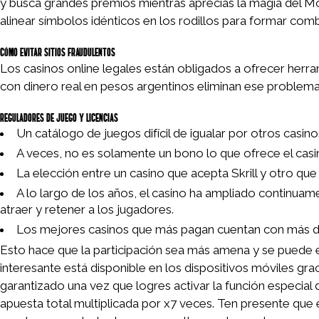
y busca grandes premios mientras aprecias la magia del Mo
alinear símbolos idénticos en los rodillos para formar co
Cómo evitar sitios fraudulentos
Los casinos online legales están obligados a ofrecer herr
con dinero real en pesos argentinos eliminan ese problema
Reguladores de juego y Licencias
Un catálogo de juegos difícil de igualar por otros casino
A veces, no es solamente un bono lo que ofrece el casi
La elección entre un casino que acepta Skrill y otro qu
A lo largo de los años, el casino ha ampliado continua
atraer y retener a los jugadores.
Los mejores casinos que más pagan cuentan con más 
Esto hace que la participación sea más amena y se puede e
interesante está disponible en los dispositivos móviles gr
garantizado una vez que logres activar la función especial 
apuesta total multiplicada por x7 veces. Ten presente que 