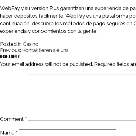
WebPay y su versión Plus garantizan una experiencia de pag
hacer depósitos fácilmente. WebPay es una plataforma pop
continuación, descubre los métodos de pago seguros en Chi
experiencia y conocimientos con la gente.
Posted in
Casino
Previous:
Kontaktieren sie uns
P
Leave a Reply
o
s
Your email address will not be published.
Required fields a
t
n
a
v
i
g
a
t
Comment
*
i
o
Name
*