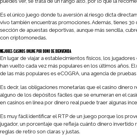
puedes ver, se trata de un rango alto, por lo que la reco
Es el único juego donde tu aversión al riesgo dicta directa
vivo también encuentras promociones. Además, tienes 30 d
sección de apuestas deportivas, aunque más sencilla, cubre
con criptomonedas.
Mejores casinos online por bono de bienvenida
En lugar de viajar a establecimientos físicos, los jugadore
han vuelto cada vez más populares en los últimos años. El 
de las más populares es eCOGRA, una agencia de pruebas a
Es decir, las obligaciones monetarias que el casino dinero 
alguno de los depósitos fáciles que se enumeran en el casi
en casinos en linea por dinero real puede traer algunas inc
Es muy fácil identificar el RTP de un juego porque los prov
jugador, un porcentaje que refleja cuánto dinero invertido
reglas de retiro son claras y justas.