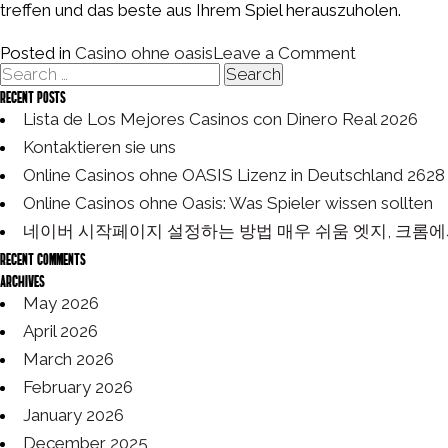
treffen und das beste aus Ihrem Spiel herauszuholen.
o
Posted in
Casino ohne oasis
Leave a Comment
S
n
e
V
Recent Posts
a
o
Lista de Los Mejores Casinos con Dinero Real 2026
r
r
Kontaktieren sie uns
c
t
h
e
Online Casinos ohne OASIS Lizenz in Deutschland 262
f
i
Online Casinos ohne Oasis: Was Spieler wissen sollten
o
l
네이버 시작페이지 설정하는 방법 매우 쉬움 엣지, 크롬에
r
e
:
v
Recent Comments
o
Archives
n
May 2026
B
April 2026
e
s
March 2026
t
February 2026
e
s
January 2026
c
December 2025