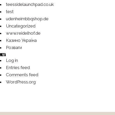
teessidelaunchpad.co.uk
test
udenheimbbqshop.de
Uncategorized
www.reidelhof.de
Казино Україна
Розваги
Meta
Log in
Entries feed
Comments feed
WordPress.org