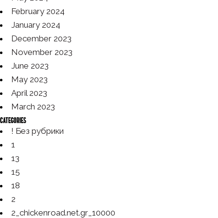
February 2024
January 2024
December 2023
November 2023
June 2023
May 2023
April 2023
March 2023
Categories
! Без рубрики
1
13
15
18
2
2_chickenroad.net.gr_10000