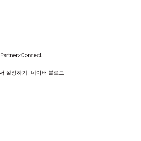
8 Partner2Connect
서 설정하기 : 네이버 블로그