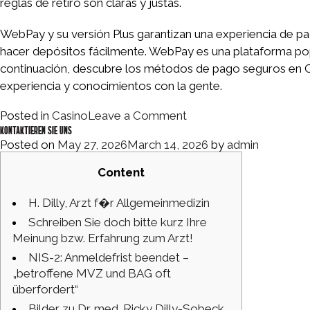
reglas de retiro son claras y justas.
WebPay y su versión Plus garantizan una experiencia de pag
hacer depósitos fácilmente. WebPay es una plataforma pop
continuación, descubre los métodos de pago seguros en Chi
experiencia y conocimientos con la gente.
o
Posted in
Casino
Leave a Comment
n
Kontaktieren sie uns
L
Posted on
May 27, 2026
March 14, 2026
by
admin
i
s
Content
t
a
H. Dilly, Arzt f�r Allgemeinmedizin
d
Schreiben Sie doch bitte kurz Ihre
e
Meinung bzw. Erfahrung zum Arzt!
L
o
NIS-2: Anmeldefrist beendet –
s
„betroffene MVZ und BAG oft
M
überfordert“
e
Bilder zu Dr. med. Ricky Dilly-Sobeck
j