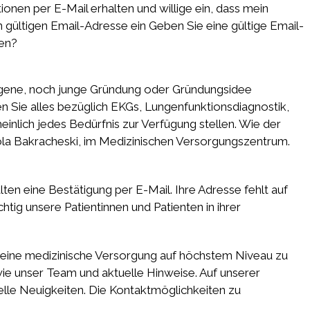
onen per E-Mail erhalten und willige ein, dass mein
n gültigen Email-Adresse ein Geben Sie eine gültige Email-
den?
eigene, noch junge Gründung oder Gründungsidee
inden Sie alles bezüglich EKGs, Lungenfunktionsdiagnostik,
inlich jedes Bedürfnis zur Verfügung stellen. Wie der
ikola Bakracheski, im Medizinischen Versorgungszentrum.
ten eine Bestätigung per E-Mail. Ihre Adresse fehlt auf
tig unsere Patientinnen und Patienten in ihrer
 eine medizinische Versorgung auf höchstem Niveau zu
wie unser Team und aktuelle Hinweise. Auf unserer
elle Neuigkeiten. Die Kontaktmöglichkeiten zu