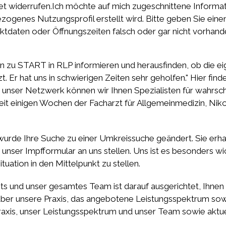
et widerrufen.Ich möchte auf mich zugeschnittene Informati
zogenes Nutzungsprofil erstellt wird. Bitte geben Sie eine
taktdaten oder Öffnungszeiten falsch oder gar nicht vorhan
en zu START in RLP informieren und herausfinden, ob die 
varzt. Er hat uns in schwierigen Zeiten sehr geholfen." Hier f
unser Netzwerk können wir Ihnen Spezialisten für wahrsche
t seit einigen Wochen der Facharzt für Allgemeinmedizin, N
wurde Ihre Suche zu einer Umkreissuche geändert. Sie erhal
nser Impfformular an uns stellen. Uns ist es besonders wich
tuation in den Mittelpunkt zu stellen.
s und unser gesamtes Team ist darauf ausgerichtet, Ihnen
n über unsere Praxis, das angebotene Leistungsspektrum so
Praxis, unser Leistungsspektrum und unser Team sowie aktu