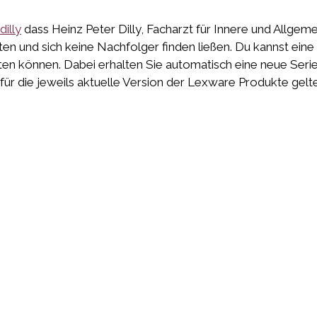
dilly
dass Heinz Peter Dilly, Facharzt für Innere und Allge
ten und sich keine Nachfolger finden ließen. Du kannst ein
bieten können. Dabei erhalten Sie automatisch eine neue Se
ür die jeweils aktuelle Version der Lexware Produkte gelt