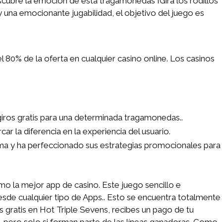
escubre la emoción de esta tragamonedas ¡Gira los rodillos
 una emocionante jugabilidad, el objetivo del juego es
 80% de la oferta en cualquier casino online. Los casinos
iros gratis para una determinada tragamonedas..
 la diferencia en la experiencia del usuario.
orma y ha perfeccionado sus estrategias promocionales para
o la mejor app de casino. Este juego sencillo e
desde cualquier tipo de Apps.. Esto se encuentra totalmente
s gratis en Hot Triple Sevens, recibes un pago de tu
, pero solo si forman parte de las líneas ganadoras. Como