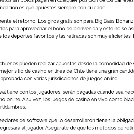
mendación es que apuestes siempre con cuidado.
mente el retorno. Los giros gratis son para Big Bass Bonanza
ías para aprovechar el bono de bienvenida y este no se as
 los deportes favoritos y las retiradas son muy eficientes
s chilenos pueden realizar apuestas desde la comodidad de s
mejor sitio de casino en línea de Chile tiene una gran can
probada con varias jurisdicciones de juegos online.
real tiene con los jugadores, serán pagadas cuando sea neces
no online. A su vez, los juegos de casino en vivo como blac
ertidumbres.
eedores de software que lo desarrollaron tienen la obligació
 regresará al jugador. Asegúrate de que los métodos de ret