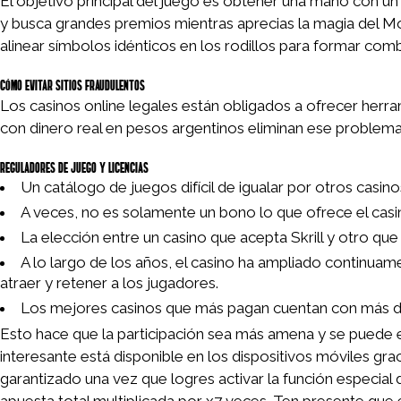
El objetivo principal del juego es obtener una mano con un 
y busca grandes premios mientras aprecias la magia del Mo
alinear símbolos idénticos en los rodillos para formar co
Cómo evitar sitios fraudulentos
Los casinos online legales están obligados a ofrecer herr
con dinero real en pesos argentinos eliminan ese problema
Reguladores de juego y Licencias
Un catálogo de juegos difícil de igualar por otros casino
A veces, no es solamente un bono lo que ofrece el casi
La elección entre un casino que acepta Skrill y otro qu
A lo largo de los años, el casino ha ampliado continua
atraer y retener a los jugadores.
Los mejores casinos que más pagan cuentan con más 
Esto hace que la participación sea más amena y se puede e
interesante está disponible en los dispositivos móviles gr
garantizado una vez que logres activar la función especial 
apuesta total multiplicada por x7 veces. Ten presente que 