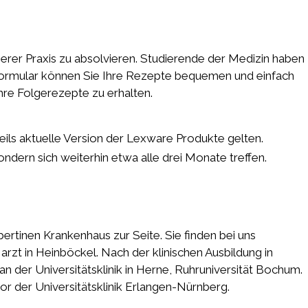
serer Praxis zu absolvieren. Studierende der Medizin haben
llformular können Sie Ihre Rezepte bequemen und einfach
hre Folgerezepte zu erhalten.
ils aktuelle Version der Lexware Produkte gelten.
ndern sich weiterhin etwa alle drei Monate treffen.
lbertinen Krankenhaus zur Seite. Sie finden bei uns
rzt in Heinböckel. Nach der klinischen Ausbildung in
n der Universitätsklinik in Herne, Ruhruniversität Bochum.
or der Universitätsklinik Erlangen-Nürnberg.